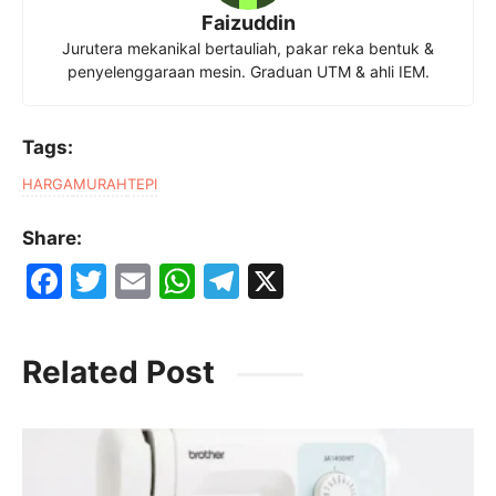
Faizuddin
Jurutera mekanikal bertauliah, pakar reka bentuk &
penyelenggaraan mesin. Graduan UTM & ahli IEM.
Tags:
HARGA
MURAH
TEPI
Share:
F
T
E
W
T
X
a
w
m
h
el
c
itt
ai
at
e
Related Post
e
er
l
s
gr
b
A
a
o
p
m
o
p