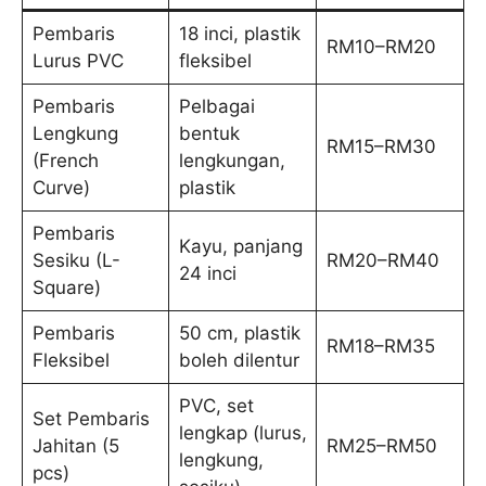
Pembaris
18 inci, plastik
RM10–RM20
Lurus PVC
fleksibel
Pembaris
Pelbagai
Lengkung
bentuk
RM15–RM30
(French
lengkungan,
Curve)
plastik
Pembaris
Kayu, panjang
Sesiku (L-
RM20–RM40
24 inci
Square)
Pembaris
50 cm, plastik
RM18–RM35
Fleksibel
boleh dilentur
PVC, set
Set Pembaris
lengkap (lurus,
Jahitan (5
RM25–RM50
lengkung,
pcs)