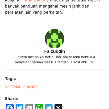
banyak panduan mengenai mesin jahit dan
peralatan lain yang berkaitan.
Faizuddin
Jurutera mekanikal bertauliah, pakar reka bentuk &
penyelenggaraan mesin. Graduan UTM & ahli IEM.
Tags:
HARGA
MURAH
SINGER
Share:
F
T
E
W
T
X