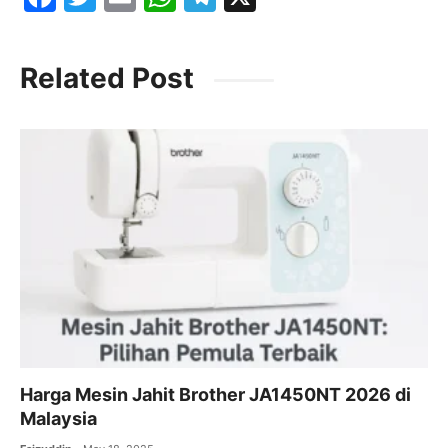
a
w
m
h
el
c
itt
ai
at
e
Related Post
e
er
l
s
gr
b
A
a
o
p
m
o
p
k
Harga Mesin Jahit Brother JA1450NT 2026 di
Malaysia