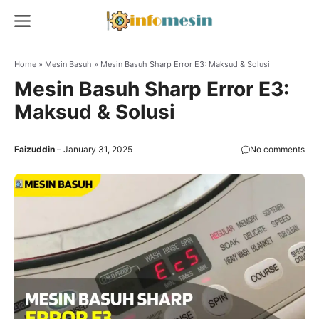
Skip
Menu
to
content
Home
»
Mesin Basuh
»
Mesin Basuh Sharp Error E3: Maksud & Solusi
Mesin Basuh Sharp Error E3:
Maksud & Solusi
Faizuddin
January 31, 2025
No comments