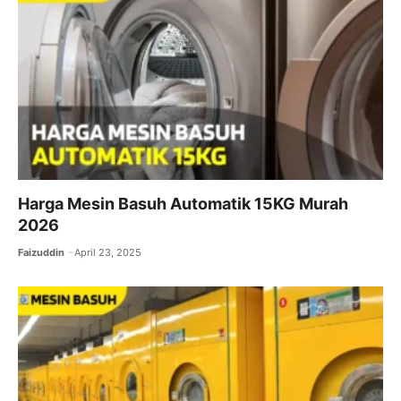
o
p
k
Harga Mesin Basuh Automatik 15KG Murah
2026
Faizuddin
April 23, 2025