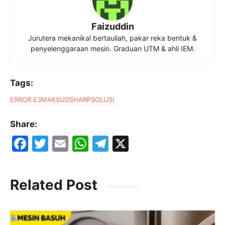
Faizuddin
Jurutera mekanikal bertauliah, pakar reka bentuk &
penyelenggaraan mesin. Graduan UTM & ahli IEM.
Tags:
ERROR E3
MAKSUD
SHARP
SOLUSI
Share:
F
T
E
W
T
X
a
w
m
h
el
c
itt
ai
at
e
Related Post
e
er
l
s
gr
b
A
a
o
p
m