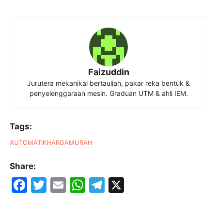
Faizuddin
Jurutera mekanikal bertauliah, pakar reka bentuk &
penyelenggaraan mesin. Graduan UTM & ahli IEM.
Tags:
AUTOMATIK
HARGA
MURAH
Share:
F
T
E
W
T
X
a
w
m
h
el
c
itt
ai
at
e