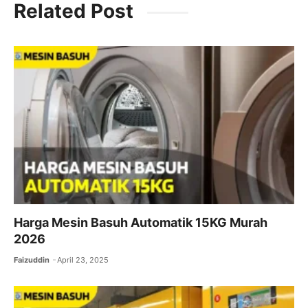
Related Post
e
er
l
s
gr
b
A
a
o
p
m
o
p
k
Harga Mesin Basuh Automatik 15KG Murah
2026
Faizuddin
April 23, 2025