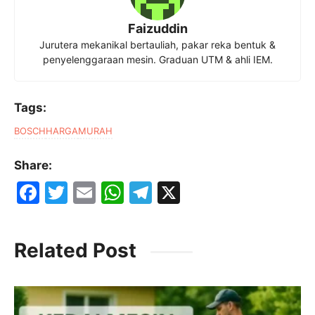
Faizuddin
Jurutera mekanikal bertauliah, pakar reka bentuk &
penyelenggaraan mesin. Graduan UTM & ahli IEM.
Tags:
BOSCH
HARGA
MURAH
Share:
F
T
E
W
T
X
a
w
m
h
el
c
itt
ai
at
e
Related Post
e
er
l
s
gr
b
A
a
o
p
m