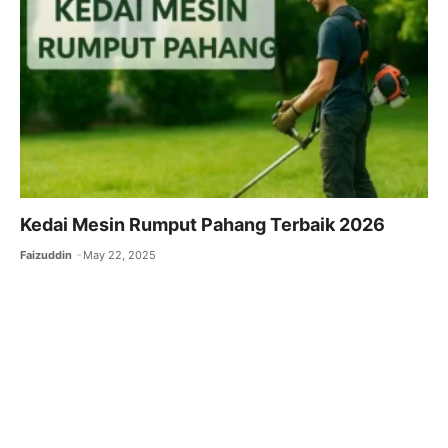
o
p
k
Kedai Mesin Rumput Pahang Terbaik 2026
Faizuddin
May 22, 2025