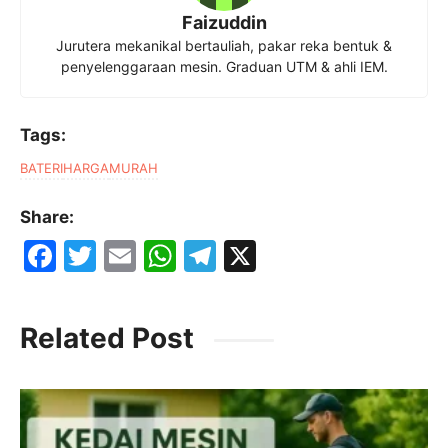
Faizuddin
Jurutera mekanikal bertauliah, pakar reka bentuk &
penyelenggaraan mesin. Graduan UTM & ahli IEM.
Tags:
BATERI
HARGA
MURAH
Share:
F
T
E
W
T
X
a
w
m
h
el
c
itt
ai
at
e
Related Post
e
er
l
s
gr
b
A
a
o
p
m
o
p