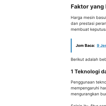
Faktor yang
Harga mesin basuh
dan prestasi pera
membuat keputusan
Jom Baca:
9 Je
Berikut adalah be
1 Teknologi da
Penggunaan teknol
mempengaruhi har
mengurangkan bun
Selain itu, fitur