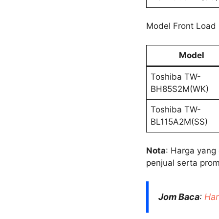
Model Front Load
Model
Toshiba TW-
BH85S2M(WK)
Toshiba TW-
BL115A2M(SS)
Nota
: Harga yang
penjual serta pro
Jom Baca
:
Har