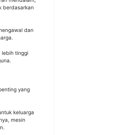
k berdasarkan
 mengawal dan
arga.
lebih tinggi
una.
penting yang
untuk keluarga
nya, mesin
n.