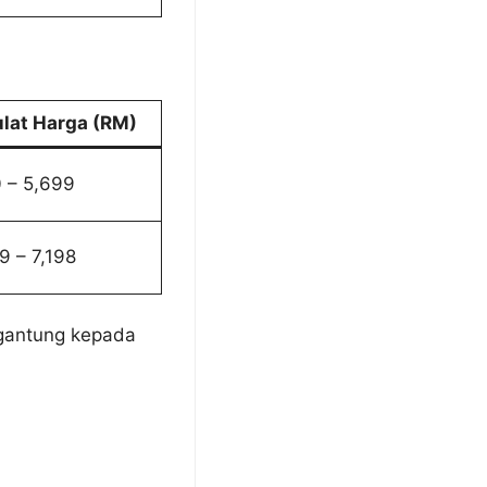
ulat Harga (RM)
 – 5,699
79 – 7,198
rgantung kepada