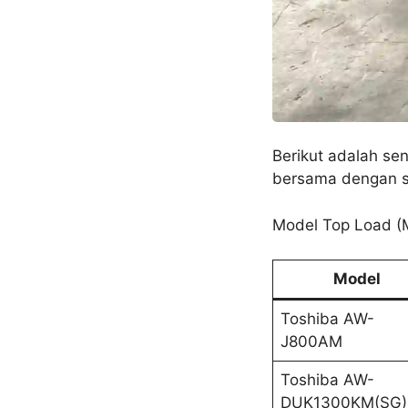
Berikut adalah se
bersama dengan sp
Model Top Load (
Model
Toshiba AW-
J800AM
Toshiba AW-
DUK1300KM(SG)