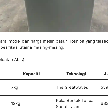
narai model dan harga mesin basuh Toshiba yang tersed
esifikasi utama masing-masing:​
Muatan Atas):
Kapasiti
Teknologi
J
7kg
The Greatwaves
559
Reka Bentuk Tanpa
12kg
683
Sudut Tajam