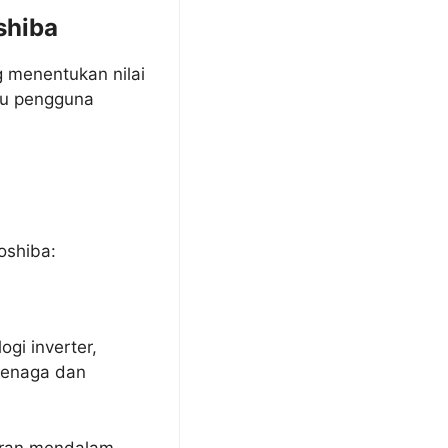
shiba
 menentukan nilai
tu pengguna
oshiba:
gi inverter,
tenaga dan
toran mendalam,