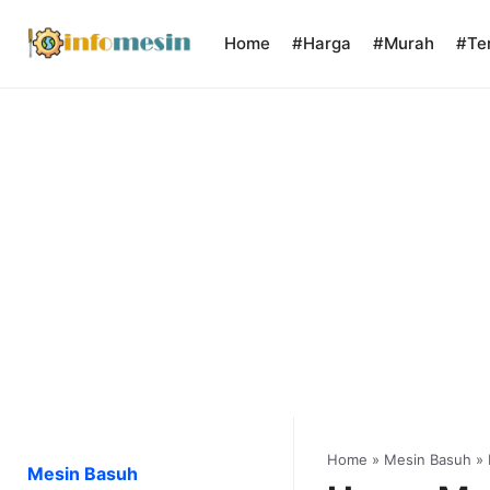
Skip
to
Home
#Harga
#Murah
#Te
content
Home
»
Mesin Basuh
»
Mesin Basuh