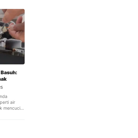
Basuh​:
sak
25
anda
erti air
uk mencuci