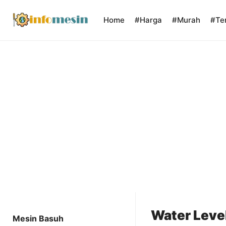
Skip
to
Home
#Harga
#Murah
#Te
content
Water Leve
Mesin Basuh