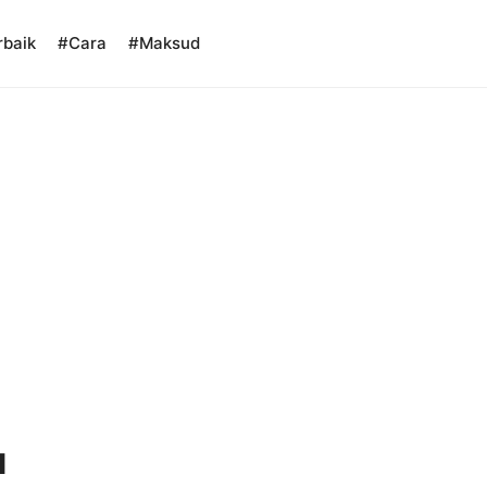
rbaik
#Cara
#Maksud
l